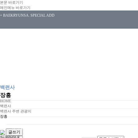
본문 바로가기
메인메뉴 바로가기
+ BAEKRYUNSA. SPECIAL ADD
백련사
장흥
백련사 소개
HOME
인사말씀
백련사
백련사 주변 관광지
혜장스님 이야기
장흥
백련사 주변 관광지
찾아오시는길
글쓰기
도량안내