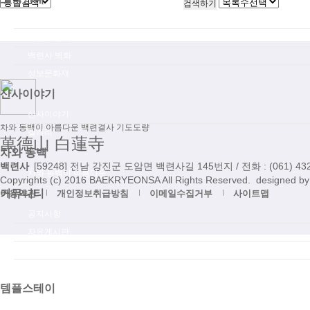
백련사 풍경
백련사 전각
백련사 벽화
성보문화재
산사이야기
산사이야기
차와 동백이 아름다운 백련결사 기도도량
갤러리
萬德山
白蓮寺
차와 동백
백련사
[59248] 전남 강진군 도암면 백련사길 145번지 / 전화 :
(061) 43
차와 동백이 아름다운
Copyrights (c)
2016
BAEKRYEONSA
All Rights Reserved. designed
커뮤니티
이용약관
개인정보취급방침
이메일수집거부
사이트맵
공지사항
자유게시판
미디어
동영상 Youtube
템플스테이
템플스테이 안내 및 예약