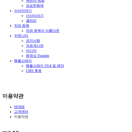
백련사 벽화
성보문화재
산사이야기
산사이야기
갤러리
차와 동백
차와 동백이 아름다운
커뮤니티
공지사항
자유게시판
미디어
동영상 Youtube
템플스테이
템플스테이 안내 및 예약
CMS 후원
이용약관
HOME
고객센터
이용약관