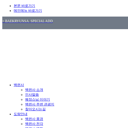
본문 바로가기
메인메뉴 바로가기
+ BAEKRYUNSA. SPECIAL ADD
백련사
백련사 소개
인사말씀
혜장스님 이야기
백련사 주변 관광지
찾아오시는길
도량안내
백련사 풍경
백련사 전각