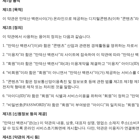
제1장 총칙
제1조 [목적]
이 약관은 만덕산 백련사이(가) 온라인으로 제공하는 디지털콘텐츠(이하 “콘텐츠”라
제2조 [정의]
이 약관에서 사용하는 용어의 정의는 다음과 같습니다.
1. “만덕산 백련사”(이)라 함은 “콘텐츠” 산업과 관련된 경제활동을 영위하는 자로
2. “이용자”라 함은 “만덕산 백련사”의 사이트에 접속하여 이 약관에 따라 “만덕산 
3. “회원”이라 함은 “만덕산 백련사”와(과) 이용계약을 체결하고 “이용자” 아이디
4. “비회원”이라 함은 “회원”이 아니면서 “만덕산 백련사”이(가) 제공하는 서비스를
5. “콘텐츠”라 함은 정보통신망이용촉진 및 정보보호 등에 관한 법률 제2조 제1항 
전자적 형태로 제작 또는 처리된 것을 말합니다.
6. “아이디(ID)”라 함은 “회원”의 식별과 서비스이용을 위하여 “회원”이 정하고 “
7. “비밀번호(PASSWORD)”라 함은 “회원”이 부여받은 “아이디”와 일치되는 “회
제3조 [신원정보 등의 제공]
“만덕산 백련사”은(는) 이 약관의 내용, 상호, 대표자 성명, 영업소 소재지 주소
알 수 있도록 온라인 서비스초기화면에 게시합니다. 다만, 약관은 이용자가 연결화면을
제4조 [약관의 게시 등]