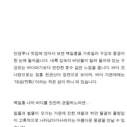
만경루나 찻집에 앉아서 보면 백일홍을 가로질러 구강포 풍경이
한 눈에 들어옵니다. 내륙 깊숙이 바닷물이 밀려 들어와 있는 구
강포는 바다라기보다 잔잔한 호수 같은 느낌을 줍니다. 바다 건
너편으로는 장흥 천관산이 정면으로 보이며, 바다 가운데에는
‘대섬(竹島)’이라는 작은 섬이 하나 떠 있습니다.
백일홍 너머 바다를 찬찬히 관찰하노라면...
밀물과 썰물이 오가는 가운데 진한 개펄과 하얀 물결의 출렁임
이 고혹적으로 나타났다가사라지는 아름다운 풍광을 만날 수 있