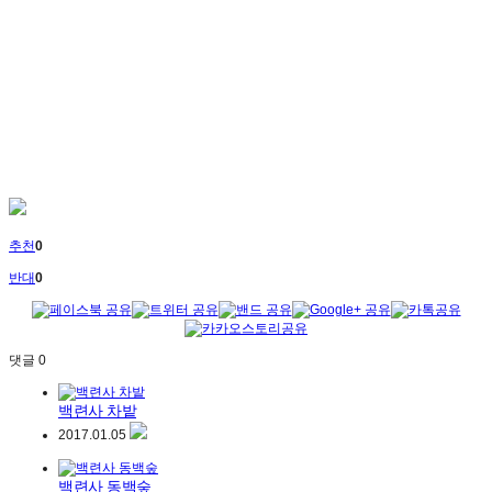
추천
0
반대
0
댓글
0
백련사 차밭
2017.01.05
백련사 동백숲