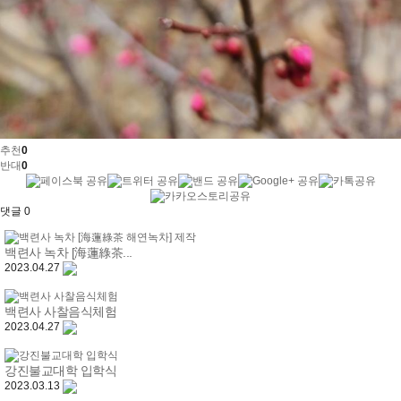
추천
0
반대
0
댓글
0
백련사 녹차 [海蓮綠茶...
2023.04.27
백련사 사찰음식체험
2023.04.27
강진불교대학 입학식
2023.03.13