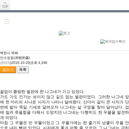
백련사 벽화
안수정등(岸樹井藤)
관리자
|
2016-10-20
|
조회 4,348
글쓰기
목록
끝없이 황량한 벌판에 한 나그네가 가고 있었다.
가도 가도 인가는 보이지 않고 길도 없는 벌판이었다. 그러한 나그네 앞
에 한 마리의 사나운 사자가 나타나 달려왔다. 산더미 같이 큰 사자가 단
번에 밟아 죽일 기세로 달려오자 나그네는 살 구멍을 찾아 달아났다. 겁
에 질려 죽을힘을 다해서 도망치던 나그네는 다행히도 한 우물을 발견하
게 되었다.
마침 그 우물은 빈 우물이었고 그 우물가에는 한 줄기의 넝쿨이 우물 안
으로 내리 뻗어 있었다. 사자에게 쫓겨 어쩔 줄 모르던 그 나그네는 급히