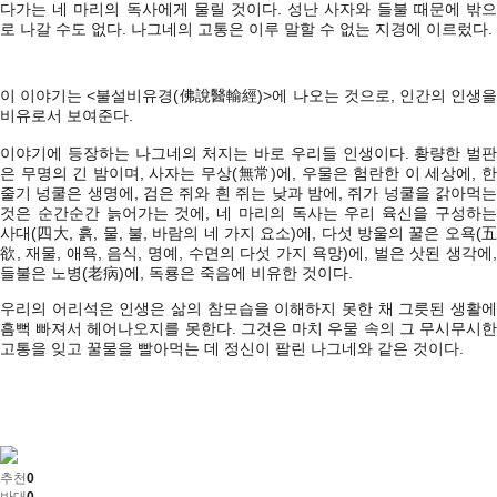
다가는 네 마리의 독사에게 물릴 것이다. 성난 사자와 들불 때문에 밖으
로 나갈 수도 없다. 나그네의 고통은 이루 말할 수 없는 지경에 이르렀다.
이 이야기는 <불설비유경(佛說醫輸經)>에 나오는 것으로, 인간의 인생을
비유로서 보여준다.
이야기에 등장하는 나그네의 처지는 바로 우리들 인생이다. 황량한 벌판
은 무명의 긴 밤이며, 사자는 무상(無常)에, 우물은 험란한 이 세상에, 한
줄기 넝쿨은 생명에, 검은 쥐와 흰 쥐는 낮과 밤에, 쥐가 넝쿨을 갉아먹는
것은 순간순간 늙어가는 것에, 네 마리의 독사는 우리 육신을 구성하는
사대(四大, 흙, 물, 불, 바람의 네 가지 요소)에, 다섯 방울의 꿀은 오욕(五
欲, 재물, 애욕, 음식, 명예, 수면의 다섯 가지 욕망)에, 벌은 삿된 생각에,
들불은 노병(老病)에, 독룡은 죽음에 비유한 것이다.
우리의 어리석은 인생은 삶의 참모습을 이해하지 못한 채 그릇된 생활에
흠뻑 빠져서 헤어나오지를 못한다. 그것은 마치 우물 속의 그 무시무시한
고통을 잊고 꿀물을 빨아먹는 데 정신이 팔린 나그네와 같은 것이다.
추천
0