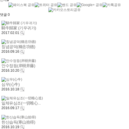
반대
0
댓글
0
騎牛歸家 (기우귀가)
2017.02.01
칭념공덕(稱念功德)
2016.09.16
안수정등(岸樹井藤)
2016.10.20
심우(心牛)
2016.10.18
일체유심조(一切唯心...
2016.09.17
한산습득(寒山拾得)
2016.10.19