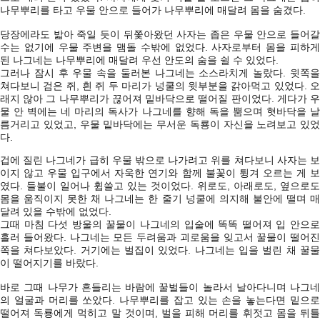
나무뿌리를 타고 우물 안으로 들어가 나무뿌리에 매달려 몸을 숨겼다.
당장에라도 밟아 죽일 듯이 뒤쫓아왔던 사자는 좁은 우물 안으로 들어갈
수는 없기에 우물 주변을 맴돌 수밖에 없었다. 사자로부터 몸을 피하게
된 나그네는 나무뿌리에 매달려 우선 안도의 숨을 쉴 수 있었다.
그러나 잠시 후 우물 속을 둘러본 나그네는 소스라치게 놀랐다. 윗쪽을
쳐다보니 검은 쥐, 흰 쥐 두 마리가 넝쿨의 윗부분을 갉아먹고 있었다. 오
래지 않아 그 나무뿌리가 끊어져 밑바닥으로 떨어질 판이었다. 게다가 우
물 안 벽에는 네 마리의 독사가 나그네를 향해 독을 뿜으며 혓바닥을 날
름거리고 있었고, 우물 밑바닥에는 무서운 독룡이 자신을 노려보고 있었
다.
겁에 질린 나그네가 급히 우물 밖으로 나가려고 위를 쳐다보니 사자는 보
이지 않고 우물 입구에서 자욱한 연기와 함께 불꽃이 튕겨 오르는 게 보
였다. 들불이 일어나 휩쓸고 있는 것이었다. 위로도, 아래로도, 옆으로도
몸을 움직이지 못한 채 나그네는 한 줄기 넝쿨에 의지해 불안에 떨며 매
달려 있을 수밖에 없었다.
그때 마침 다섯 방울의 꿀물이 나그네의 입술에 똑똑 떨어져 입 안으로
흘러 들어왔다. 나그네는 모든 두려움과 괴로움을 잊고서 꿀물이 떨어진
쪽을 쳐다보았다. 거기에는 벌집이 있었다. 나그네는 입을 벌린 채 꿀물
이 떨어지기를 바랐다.
바로 그때 나무가 흔들리는 바람에 꿀벌들이 놀라서 날아다니며 나그네
의 얼굴과 머리를 쏘았다. 나무뿌리를 잡고 있는 손을 놓는다면 밑으로
떨어져 독룡에게 먹히고 말 것이며, 벌을 피해 머리를 휘젓고 몸을 뒤틀