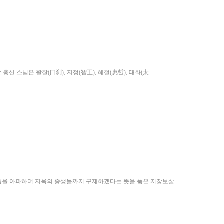
총신 스님은 왈찰(曰刹), 지정(智正), 혜철(惠哲), 태화(太..
아픔을 아파하며 지옥의 중생들까지 구제하겠다는 뜻을 품은 지장보살..