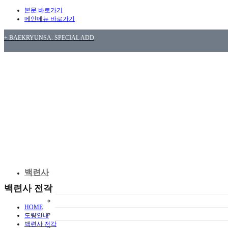
본문 바로가기
메인메뉴 바로가기
+ BAEKRYUNSA. SPECIAL ADD
백련사
백련사 전각
백련사 소개
인사말씀
HOME
혜장스님 이야기
도량안내
백련사 전각
백련사 주변 관광지