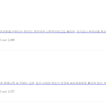
 공경받을 만하다는 뜻이다. 응진당은 나한전이라고도 불리며, 석가모니 부처님을 중심으
Count
2,169
 동백나무 숲 안에는 고려, 조선 시대의 부도가 곳곳에 숨바꼭질하듯 흩어져 있다. 부
Count
1,727