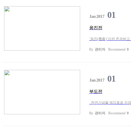
01
Jan 2017
응진전
‘응진(應眞)’이란 존경받고
By
관리자
Recommend
0
01
Jan 2017
부도전
천연기념물 제51호로 지정된
By
관리자
Recommend
0