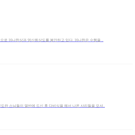
로 16나한상과 영산회상도를 봉안하고 있다. 16나한은 수행을 ..
도란 스님들이 열반에 드신 후 다비식을 해서 나온 사리들을 모셔..