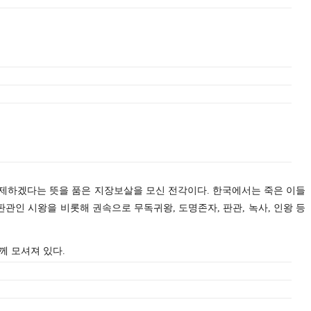
구제하겠다는 뜻을 품은 지장보살을 모신 전각이다.
한국에서는 죽은 이들
인 시왕을 비롯해 권속으로 무독귀왕, 도명존자, 판관, 녹사, 인왕 등
함께 모셔져 있다.