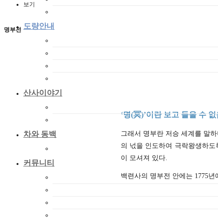
보기
찾아오시는길
도량안내
명부전
백련사 풍경
백련사 전각
백련사 벽화
성보문화재
산사이야기
산사이야기
‘명(冥)’이란 보고 들을 수 
갤러리
차와 동백
그래서 명부란 저승 세계를 말하
의 넋을 인도하여 극락왕생하도록
차와 동백이 아름다운
이 모셔져 있다.
커뮤니티
백련사의 명부전 안에는 1775년에
공지사항
자유게시판
미디어
동영상 Youtube