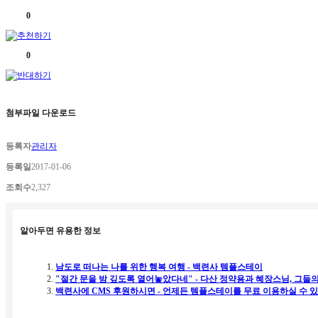
0
0
첨부파일 다운로드
등록자
관리자
등록일
2017-01-06
조회수
2,327
알아두면 유용한 정보
남도로 떠나는 나를 위한 행복 여행 - 백련사 템플스테이
"절간 문을 밤 깊도록 열어놓았다네" - 다산 정약용과 혜장스님, 그들
백련사에 CMS 후원하시면 - 언제든 템플스테이를 무료 이용하실 수 