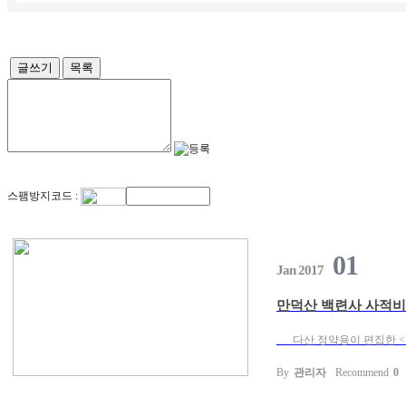
글쓰기
목록
스팸방지코드 :
01
Jan 2017
만덕산 백련사 사적비
다산 정약용이 편집한 <만덕
By
관리자
Recommend
0