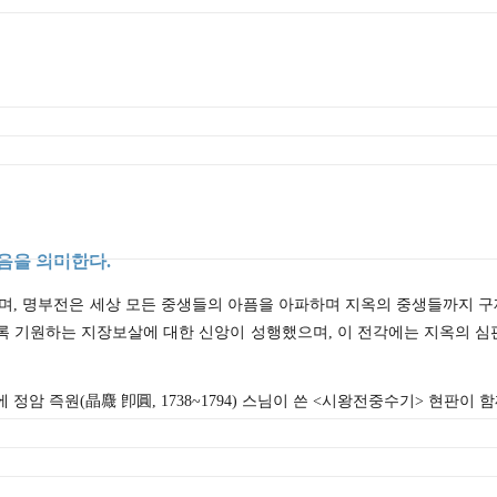
없음을 의미한다.
며, 명부전은 세상 모든 중생들의 아픔을 아파하며 지옥의 중생들까지 
 기원하는 지장보살에 대한 신앙이 성행했으며, 이 전각에는 지옥의 심판관
 정암 즉원(晶麙 卽圓, 1738~1794) 스님이 쓴 <시왕전중수기> 현판이 